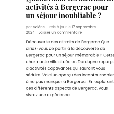
activités à Bergerac pour
un séjour inoubliable ?
par
Valérie
mis à jour le
17 septembre
sur
2024
Laisser un commentaire
Quelles
Découverte des attraits de Bergerac Que
sont
diriez-vous de partir à la découverte de
les
meilleures
Bergerac pour un séjour mémorable ? Cett
activités
charmante ville située en Dordogne regorg
à
d’activités captivantes qui sauront vous
Bergerac
séduire. Voici un aperçu des incontournable
pour
un
à ne pas manquer à Bergerac : En explorant
séjour
ces différents aspects de Bergerac, vous
inoubliable
vivrez une expérience …
?