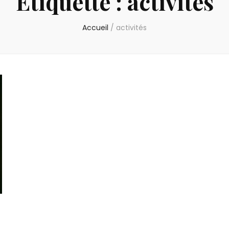
Étiquette :
activités
Accueil
/
activités