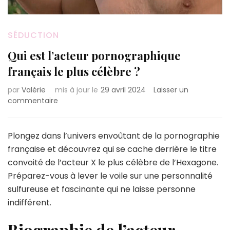
SÉDUCTION
Qui est l’acteur pornographique
français le plus célèbre ?
par
Valérie
mis à jour le
29 avril 2024
Laisser un
sur
commentaire
Qui
est
l’acteur
Plongez dans l’univers envoûtant de la pornographie
pornographique
française et découvrez qui se cache derrière le titre
français
convoité de l’acteur X le plus célèbre de l’Hexagone.
le
Préparez-vous à lever le voile sur une personnalité
plus
célèbre
sulfureuse et fascinante qui ne laisse personne
?
indifférent.
Biographie de l’acteur